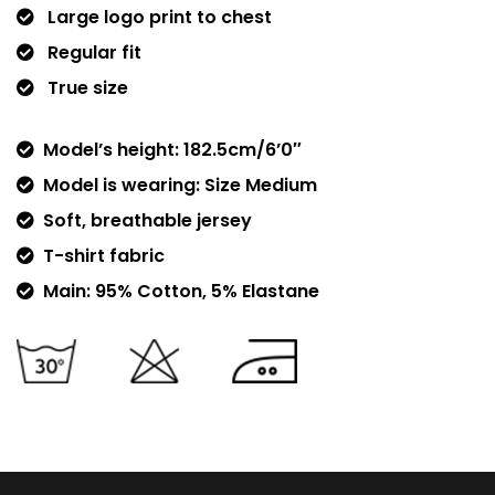
Large logo print to chest
Regular fit
True size
Model’s height: 182.5cm/6’0″
Model is wearing: Size Medium
Soft, breathable jersey
T-shirt fabric
Main: 95% Cotton, 5% Elastane